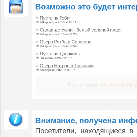
Возможно это будет инте
»
Пустыня Гоби
09 декабрь 2025 в 15:11
»
Салар-де-Уюни - белый соляной пласт
04 декабрь 2025 в 23:23
»
Озеро Ретба в Сенегале
04 декабрь 2025 в 22:54
»
Пустыня Данакиль
16 июнь 2025 в 21:35
»
Озеро Натрон в Танзании
06 апрель 2023 в 08:27
Внимание, получена ин
Посетители, находящиеся в