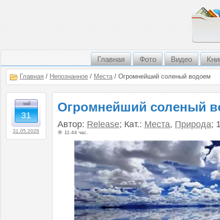
Главная
Фото
Видео
Кни
Главная
/
Непознанное
/
Места
/ Огромнейший соленый водоем
Огромнейший соленый в
май
31
Автор:
Release
; Кат.:
Места
,
Природа
;
31.05.2026
11:44 час.