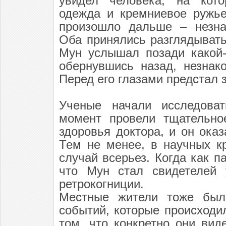
увидел человека, на кот
одежда и кремниевое ружье
произошло дальше – незна
Оба принялись разглядывать
Мун услышал позади какой-
обернувшись назад, незнак
Перед его глазами предстал 
Ученые начали исследоват
момент провели тщательное
здоровья доктора, и он ока
Тем не менее, в научных кр
случай всерьез. Когда как п
что Мун стал свидетелей 
ретрокогниции.
Местные жители тоже был
событий, которые происходи
том, что конкретно они вид