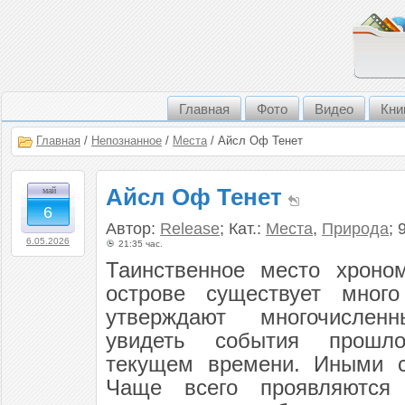
Главная
Фото
Видео
Кни
Главная
/
Непознанное
/
Места
/ Айсл Оф Тенет
Айсл Оф Тенет
май
6
Автор:
Release
; Кат.:
Места
,
Природа
; 
6.05.2026
21:35 час.
Таинственное место хроно
острове существует много
утверждают многочисле
увидеть события прошл
текущем времени. Иными с
Чаще всего проявляются 