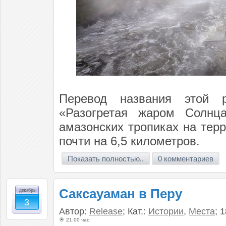
Перевод названия этой
«Разогретая жаром Солнца
амазонских тропиках на тер
почти на 6,5 километров.
Показать полностью..
0 комментариев
Саксауаман в Перу
декабрь
3
Автор:
Release
; Кат.:
Истории
,
Места
; 
21:00 час.