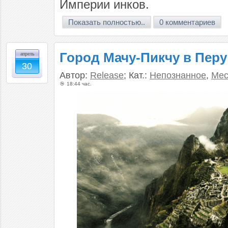
Империи инков.
Показать полностью..
0 комментариев
Город Мачу-Пикчу в Перу
апрель
30
Автор:
Release
; Кат.:
Непознанное
,
Мес
18:44 час.