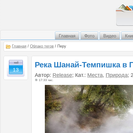
Главная
Фото
Видео
Кни
Главная
/
Облако тегов
/ Перу
Река Шанай-Темпишка в 
май
13
Автор:
Release
; Кат.:
Места
,
Природа
; 
17:33 час.