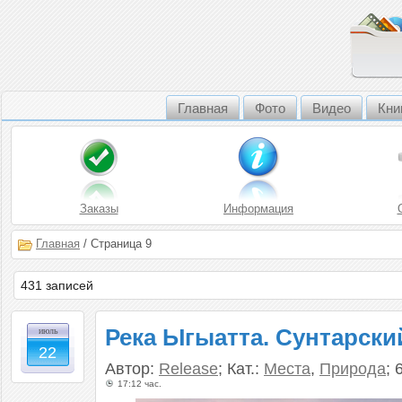
Главная
Фото
Видео
Кни
Заказы
Информация
Главная
/ Страница 9
431 записей
Река Ыгыатта. Сунтарски
июль
22
Автор:
Release
; Кат.:
Места
,
Природа
; 
17:12 час.