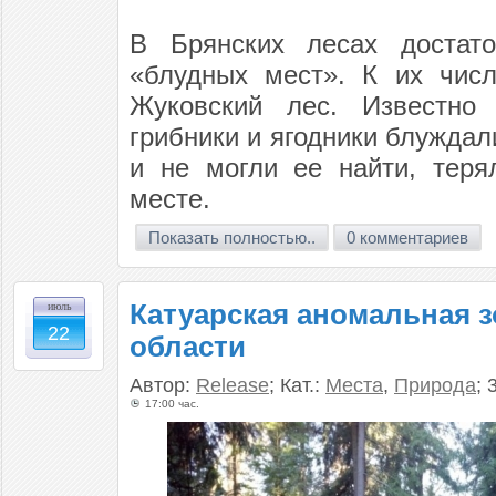
В Брянских лесах достат
«блудных мест». К их числ
Жуковский лес. Известно 
грибники и ягодники блуждал
и не могли ее найти, теря
месте.
Показать полностью..
0 комментариев
Катуарская аномальная з
июль
22
области
Автор:
Release
; Кат.:
Места
,
Природа
; 
17:00 час.