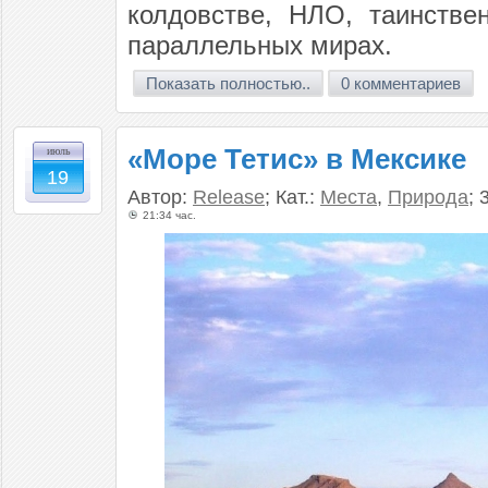
колдовстве, НЛО, таинстве
параллельных мирах.
Показать полностью..
0 комментариев
«Море Тетис» в Мексике
июль
19
Автор:
Release
; Кат.:
Места
,
Природа
; 
21:34 час.