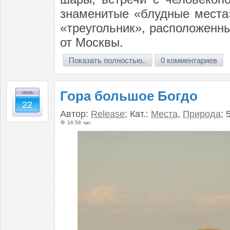
знаменитые «блудные места
«треугольник», расположенн
от Москвы.
Показать полностью..
0 комментариев
Гора большое Богдо
июль
22
Автор:
Release
; Кат.:
Места
,
Природа
; 
16:58 час.