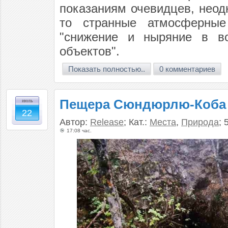
показаниям очевидцев, неод
то странные атмосферные
"снижение и ныряние в во
объектов".
Показать полностью..
0 комментариев
Пещера Сюндюрлю-Коба
июль
22
Автор:
Release
; Кат.:
Места
,
Природа
; 
17:08 час.