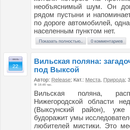
необъяснимый шум. Он дон
рядом пустыни и напоминае
по дороге автомобилей, одна
населенным пунктом нет.
Показать полностью..
0 комментариев
Вильская поляна: загадо
июль
22
под Выксой
Автор:
Release
; Кат.:
Места
,
Природа
; 
16:46 час.
Вильская поляна, рас
Нижегородской области не
(Выксунский район), уже 
будоражит умы исследовател
любителей мистики. Это ме