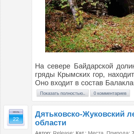
На севере Байдарской доли
гряды Крымских гор, находи
Оно входит в состав Балаклав
Показать полностью..
0 комментариев
Дятьковско-Жуковский л
июль
22
области
Автор:
Release
; Кат.:
Места
,
Природа
; 