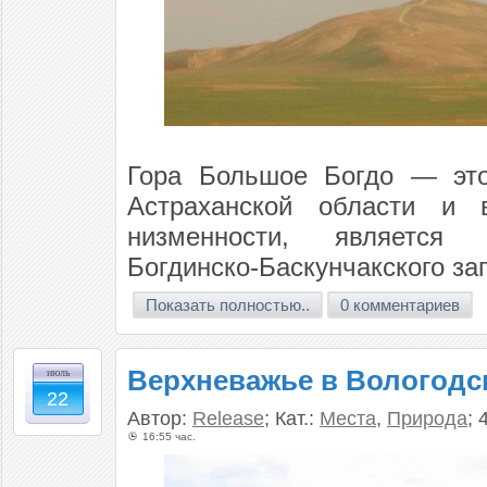
Гора Большое Богдо — это
Астраханской области и 
низменности, является д
Богдинско-Баскунчакского за
Показать полностью..
0 комментариев
Верхневажье в Вологодс
июль
22
Автор:
Release
; Кат.:
Места
,
Природа
; 
16:55 час.