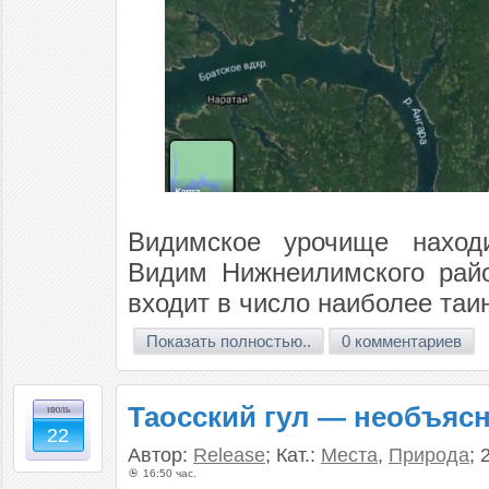
Видимское урочище наход
Видим Нижнеилимского райо
входит в число наиболее таи
Показать полностью..
0 комментариев
Таосский гул — необъя
июль
22
Автор:
Release
; Кат.:
Места
,
Природа
; 
16:50 час.