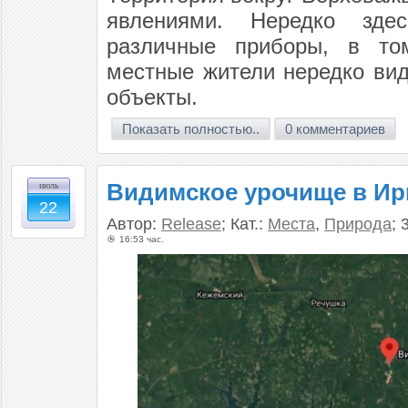
явлениями. Нередко здес
различные приборы, в то
местные жители нередко вид
объекты.
Показать полностью..
0 комментариев
Видимское урочище в Ир
июль
22
Автор:
Release
; Кат.:
Места
,
Природа
; 
16:53 час.