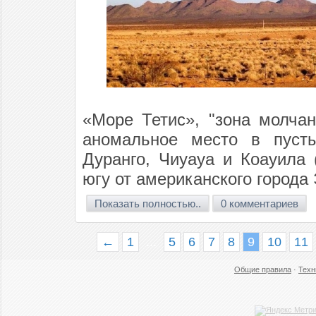
«Море Тетис», "зона молчан
аномальное место в пусты
Дуранго, Чиуауа и Коауила 
югу от американского города
Показать полностью..
0 комментариев
←
1
...
5
6
7
8
9
10
11
Общие правила
·
Техн