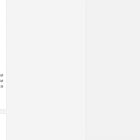
ли
зи
ся