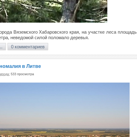
города Вяземского Хабаровского края, на участке леса площад
етра, неведомой силой поломало деревья.
..
0 комментариев
номалия в Литве
ирода
; 533 просмотра