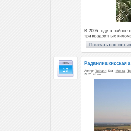
В 2005 году в районе 
три квадратных килом
Показать полностью
Радвилишкисская а
июль
19
Автор:
Release
; Кат.:
Места
,
Пр
21:26 час.