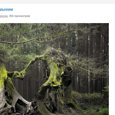
умынии
ирода
; 356 просмотров