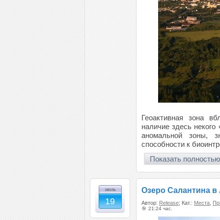
Геоактивная зона вб
наличие здесь некого
аномальной зоны, з
способности к биоинтр
Показать полностью
Озеро Салантина в
июль
19
Автор:
Release
; Кат.:
Места
,
Пр
21:24 час.