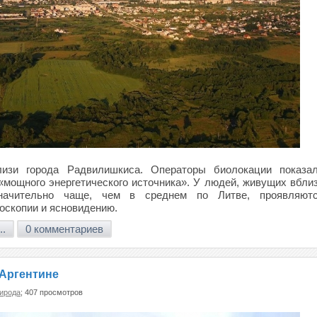
лизи города Радвилишкиса. Операторы биолокации показа
 «мощного энергетического источника». У людей, живущих вбли
начительно чаще, чем в среднем по Литве, проявляют
оскопии и ясновидению.
..
0 комментариев
 Аргентине
ирода
; 407 просмотров