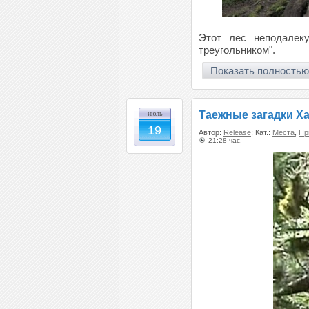
Этот лес неподалек
треугольником".
Показать полностью
Таежные загадки Х
июль
19
Автор:
Release
; Кат.:
Места
,
Пр
21:28 час.