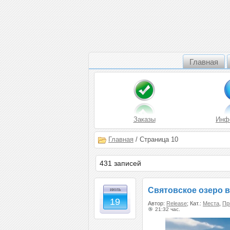
Главная
Заказы
Инф
Главная
/ Страница 10
431 записей
Святовское озеро 
июль
19
Автор:
Release
; Кат.:
Места
,
Пр
21:32 час.