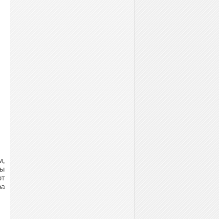
м,
ны
ют
ра