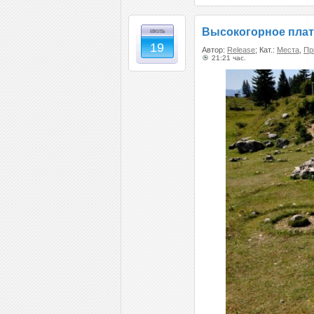
Высокогорное плат
июль
19
Автор:
Release
; Кат.:
Места
,
Пр
21:21 час.