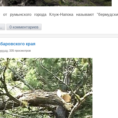
у от румынского города Клуж-Напока называют "бермудск
..
0 комментариев
абаровского края
ирода
; 335 просмотров