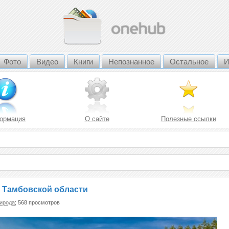
Фото
Видео
Книги
Непознанное
Остальное
И
ормация
О сайте
Полезные ссылки
в Тамбовской области
ирода
; 568 просмотров