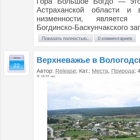
Гора Большое Богдо — это
Астраханской области и 
низменности, является д
Богдинско-Баскунчакского за
Показать полностью..
0 комментариев
Верхневажье в Вологодс
июль
22
Автор:
Release
; Кат.:
Места
,
Природа
; 
16:55 час.