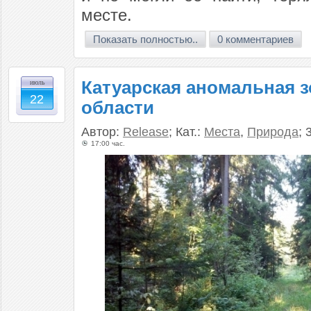
месте.
Показать полностью..
0 комментариев
Катуарская аномальная з
июль
22
области
Автор:
Release
; Кат.:
Места
,
Природа
; 
17:00 час.