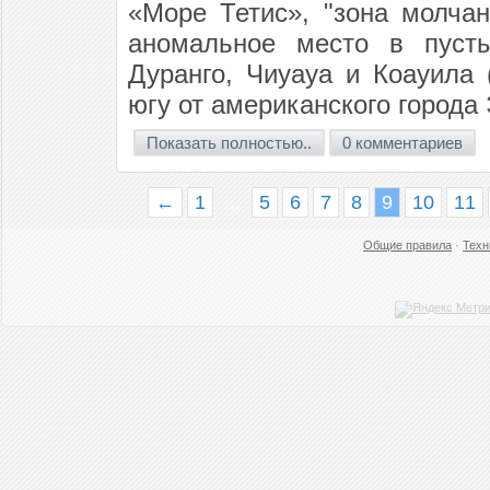
«Море Тетис», "зона молчан
аномальное место в пусты
Дуранго, Чиуауа и Коауила 
югу от американского города
Показать полностью..
0 комментариев
←
1
...
5
6
7
8
9
10
11
Общие правила
·
Техн