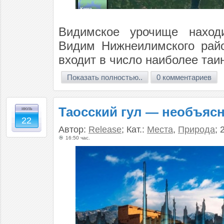
Видимское урочище наход
Видим Нижнеилимского райо
входит в число наиболее таи
Показать полностью..
0 комментариев
Таосский гул — необъя
июль
22
Автор:
Release
; Кат.:
Места
,
Природа
; 
16:50 час.