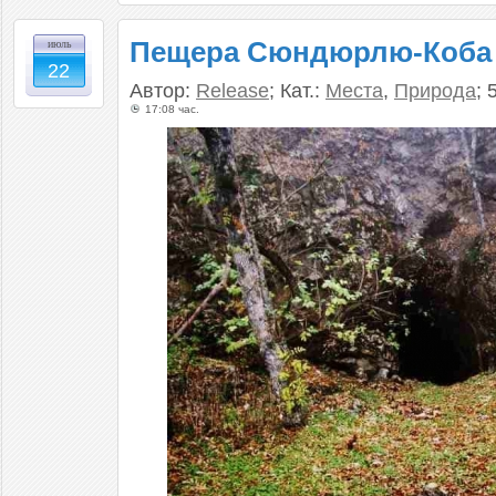
Пещера Сюндюрлю-Коба
июль
22
Автор:
Release
; Кат.:
Места
,
Природа
; 
17:08 час.