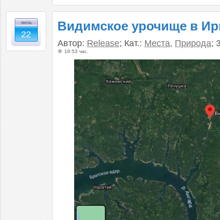
Видимское урочище в Ир
июль
22
Автор:
Release
; Кат.:
Места
,
Природа
; 
16:53 час.