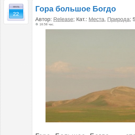
Гора большое Богдо
июль
22
Автор:
Release
; Кат.:
Места
,
Природа
; 
16:58 час.