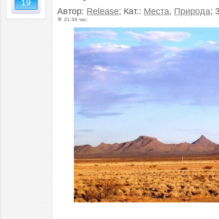
19
Автор:
Release
; Кат.:
Места
,
Природа
; 
21:34 час.