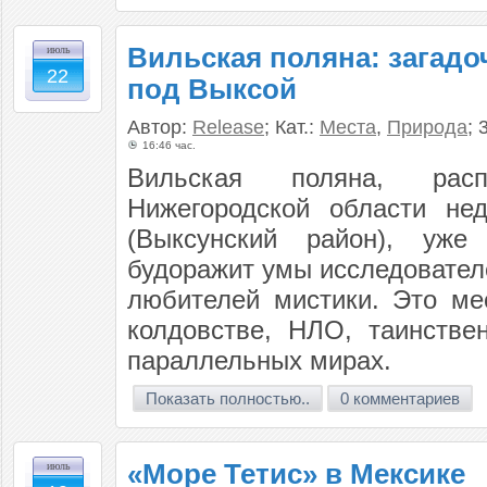
Вильская поляна: загадо
июль
22
под Выксой
Автор:
Release
; Кат.:
Места
,
Природа
; 
16:46 час.
Вильская поляна, рас
Нижегородской области не
(Выксунский район), уже 
будоражит умы исследовател
любителей мистики. Это ме
колдовстве, НЛО, таинстве
параллельных мирах.
Показать полностью..
0 комментариев
«Море Тетис» в Мексике
июль