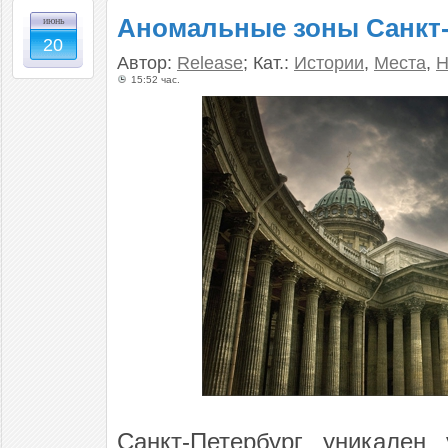
Аномальные зоны Санкт-
июнь
20
Автор:
Release
; Кат.:
Истории
,
Места
,
Н
15:52 час.
Санкт-Петербург уникален