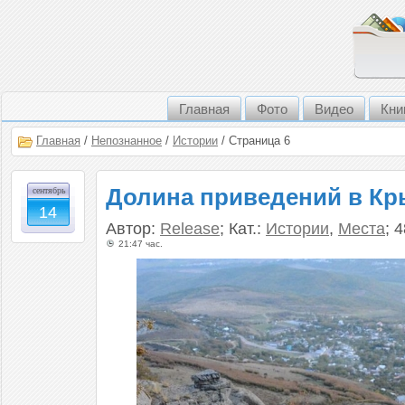
Главная
Фото
Видео
Кни
Главная
/
Непознанное
/
Истории
/ Страница 6
Долина приведений в К
сентябрь
14
Автор:
Release
; Кат.:
Истории
,
Места
; 
21:47 час.