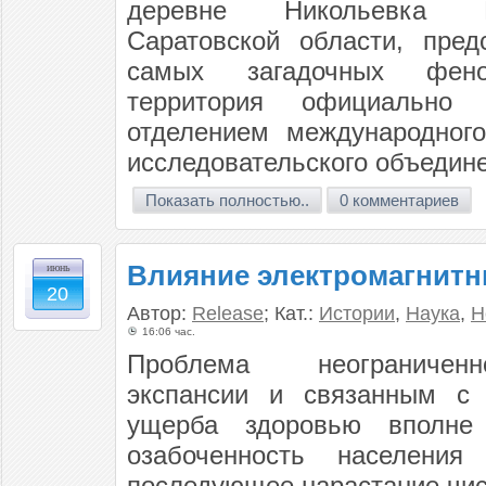
деревне Никольевка Б
Саратовской области, пред
самых загадочных фен
территория официально 
отделением международного
исследовательского объедин
Показать полностью..
0 комментариев
Влияние электромагнитн
июнь
20
Автор:
Release
; Кат.:
Истории
,
Наука
,
Н
16:06 час.
Проблема неограниченн
экспансии и связанным с
ущерба здоровью вполне 
озабоченность населения
последующее нарастание чис