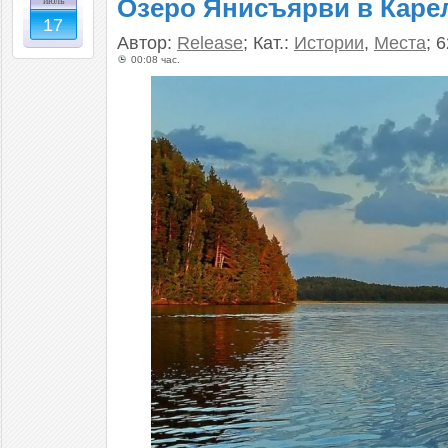
Озеро Янисъярви в Каре
июль
17
Автор:
Release
; Кат.:
Истории
,
Места
; 
00:08 час.