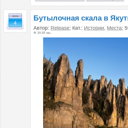
Бутылочная скала в Яку
июль
4
Автор:
Release
; Кат.:
Истории
,
Места
; 
20:35 час.