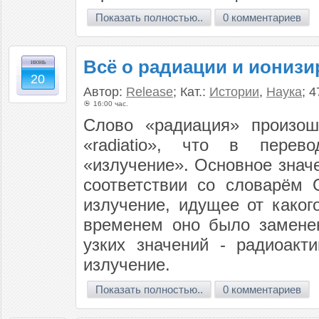
Показать полностью..
0 комментариев
Всё о радиации и иониз
июнь
20
Автор:
Release
; Кат.:
Истории
,
Наука
; 
16:00 час.
Слово «радиация» произош
«radiatio», что в перево
«излучение». Основное знач
соответствии со словарём О
излучение, идущее от каког
временем оно было заменен
узких значений - радиоакт
излучение.
Показать полностью..
0 комментариев