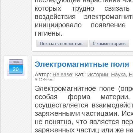
которых трудно связат
воздействия электромагни
инициировало появление
гигиены.
Показать полностью..
0 комментариев
Электромагнитные поля
июнь
20
Автор:
Release
; Кат.:
Истории
,
Наука
,
Н
16:04 час.
Электромагнитное поле (оп
особая форма материи,
осуществляется взаимодейс
заряженными частицами. Исх
не понятно, что является п
заряженных частиц или же на