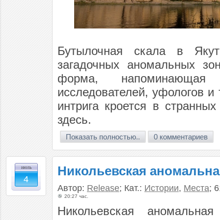
Бутылочная скала в Як
загадочных аномальных зо
форма, напоминающая 
исследователей, уфологов и 
интрига кроется в странных
здесь.
Показать полностью..
0 комментариев
Никольевская аномальна
июль
4
Автор:
Release
; Кат.:
Истории
,
Места
; 
20:27 час.
Никольевская аномальная