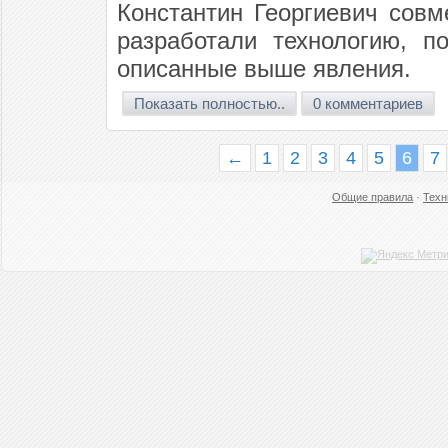
Константин Георгиевич совм
разработали технологию, п
описанные выше явления.
Показать полностью..
0 комментариев
←
1
2
3
4
5
6
7
Общие правила
·
Техн