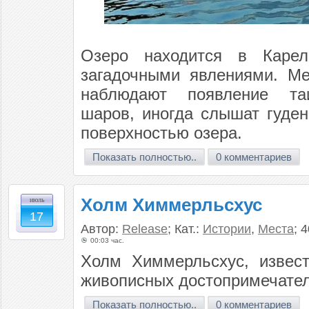
Озеро находится в Карел
загадочными явлениями. Ме
наблюдают появление таи
шаров, иногда слышат гуден
поверхностью озера.
Показать полностью..
0 комментариев
Холм Химмерльсхус
июль
17
Автор:
Release
; Кат.:
Истории
,
Места
; 
00:03 час.
Холм Химмерльсхус, извес
живописных достопримечател
Показать полностью..
0 комментариев