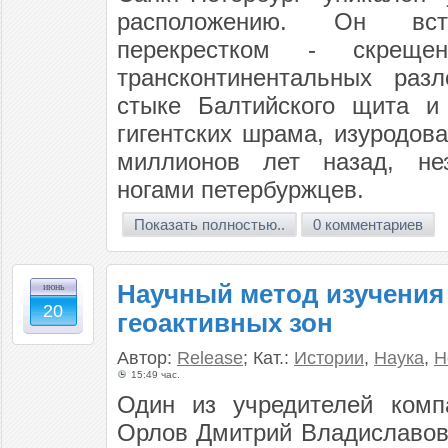
расположению. Он вс
перекрестком - скреще
трансконтинентальных раз
стыке Балтийского щита и
гигентских шрама, изуродов
миллионов лет назад, не
ногами петербуржцев.
Показать полностью..
0 комментариев
Научный метод изучения
июнь
20
геоактивных зон
Автор:
Release
; Кат.:
Истории
,
Наука
,
Н
15:49 час.
Один из учредителей комп
Орлов Дмитрий Владиславов