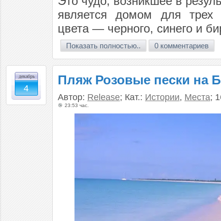
Это чудо, возникшее в резул
является домом для трех 
цвета — черного, синего и би
Показать полностью..
0 комментариев
Пляж Розовые пески на Б
декабрь
4
Автор:
Release
; Кат.:
Истории
,
Места
; 
23:53 час.