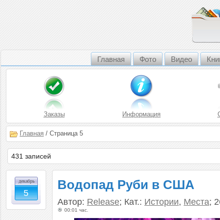
Главная
Фото
Видео
Кни
Заказы
Информация
Главная
/ Страница 5
431 записей
Водопад Руби в США
декабрь
5
Автор:
Release
; Кат.:
Истории
,
Места
; 
00:01 час.