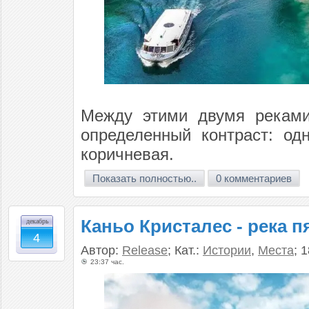
Между этими двумя реками
определенный контраст: од
коричневая.
Показать полностью..
0 комментариев
Каньо Кристалес - река п
декабрь
4
Автор:
Release
; Кат.:
Истории
,
Места
; 
23:37 час.