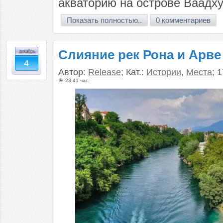
акваторию на острове Ваадху
Показать полностью..
0 комментариев
Слияние рек Рона и Арве
декабрь
4
Автор:
Release
; Кат.:
Истории
,
Места
; 
23:41 час.