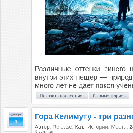
Различные оттенки синего 
внутри этих пещер — природ
много лет не дает покоя уче
Показать полностью..
0 комментариев
Гора Келимуту - три раз
декабрь
4
Автор:
Release
; Кат.:
Истории
,
Места
; 
23:57 час.