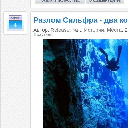
Показать полностью..
0 комментариев
Разлом Сильфра - два к
декабрь
4
Автор:
Release
; Кат.:
Истории
,
Места
; 
23:34 час.