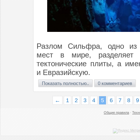
Разлом Сильфра, одно из 
мест в мире, разделяет 
тектонические плиты, а им
и Евразийскую.
Показать полностью..
0 комментариев
←
1
2
3
4
5
6
7
8
9
Общие правила
·
Техн