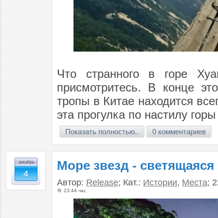
Что странного в горе Хуа
присмотритесь. В конце эт
тропы в Китае находится все
эта прогулка по настилу гор
Показать полностью..
0 комментариев
Море звезд - светящаяся
декабрь
4
Автор:
Release
; Кат.:
Истории
,
Места
; 
23:44 час.