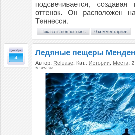
подсвечивается, создавая
оттенок. Он расположен н
Теннесси.
Показать полностью..
0 комментариев
Ледяные пещеры Менден
декабрь
4
Автор:
Release
; Кат.:
Истории
,
Места
; 
23:59 час.