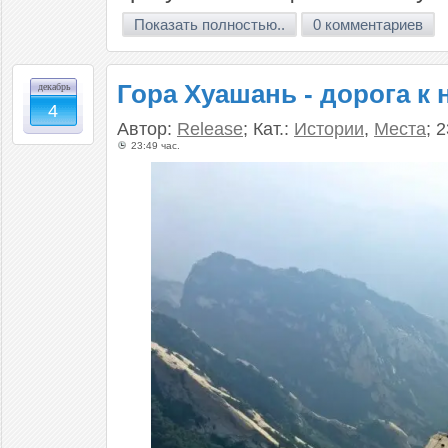
Показать полностью..
0 комментариев
Гора Хуашань - дорога к 
декабрь
4
Автор:
Release
; Кат.:
Истории
,
Места
; 
23:49 час.